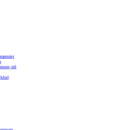
 mønster
n
ntage stil
rklud
 pompom