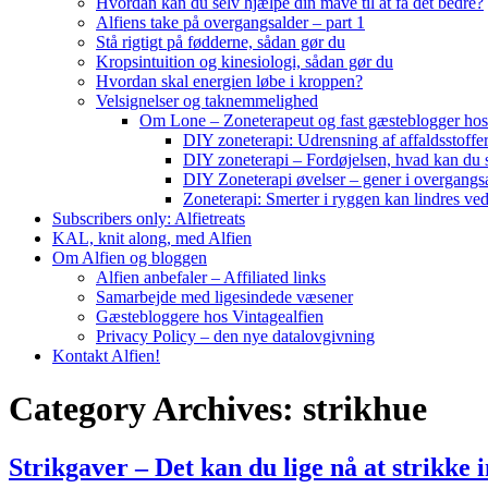
Hvordan kan du selv hjælpe din mave til at få det bedre?
Alfiens take på overgangsalder – part 1
Stå rigtigt på fødderne, sådan gør du
Kropsintuition og kinesiologi, sådan gør du
Hvordan skal energien løbe i kroppen?
Velsignelser og taknemmelighed
Om Lone – Zoneterapeut og fast gæsteblogger hos
DIY zoneterapi: Udrensning af affaldsstoffe
DIY zoneterapi – Fordøjelsen, hvad kan du 
DIY Zoneterapi øvelser – gener i overgangs
Zoneterapi: Smerter i ryggen kan lindres ve
Subscribers only: Alfietreats
KAL, knit along, med Alfien
Om Alfien og bloggen
Alfien anbefaler – Affiliated links
Samarbejde med ligesindede væsener
Gæstebloggere hos Vintagealfien
Privacy Policy – den nye datalovgivning
Kontakt Alfien!
Category Archives:
strikhue
Strikgaver – Det kan du lige nå at strikke 