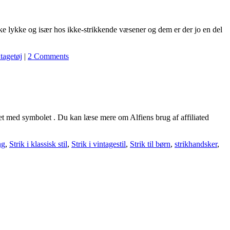
vække lykke og især hos ikke-strikkende væsener og dem er der jo en del
tagetøj
|
2 Comments
eret med symbolet . Du kan læse mere om Alfiens brug af affiliated
ng
,
Strik i klassisk stil
,
Strik i vintagestil
,
Strik til børn
,
strikhandsker
,