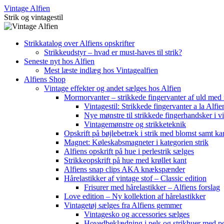
Skip
Vintage Alfien
to
Strik og vintagestil
content
Strikkatalog over Alfiens opskrifter
Strikkeudstyr – hvad er must-haves til strik?
Seneste nyt hos Alfien
Mest læste indlæg hos Vintagealfien
Alfiens Shop
Vintage effekter og andet sælges hos Alfien
Mormorvanter – strikkede fingervanter af uld med
Vintagestil: Strikkede fingervanter a la Alfie
Nye mønstre til strikkede fingerhandsker i vi
Vintagemønstre og strikketeknik
Opskrift på bøjlebetræk i strik med blomst samt ka
Magnet: Køleskabsmagneter i kategorien strik
Alfiens opskrift på hue i perlestrik sælges
Strikkeopskrift på hue med krøllet kant
Alfiens snap clips AKA knækspænder
Hårelastikker af vintage stof – Classic edition
Frisurer med hårelastikker – Alfiens forslag
Love edition – Ny kollektion af hårelastikker
Vintagetøj sælges fra Alfiens gemmer
Vintagesko og accessories sælges
Hovedbeklædning i pels og strikhuer med