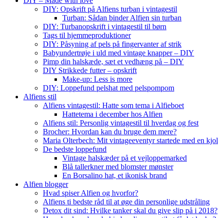
DIY – Made with love
DIY: Opskrift på Alfiens turban i vintagestil
Turban: Sådan binder Alfien sin turban
DIY: Turbanopskrift i vintagestil til børn
Tags til hjemmeproduktioner
DIY: Påsyning af pels på fingervanter af strik
Babyundertrøje i uld med vintage knapper – DIY
Pimp din halskæde, sæt et vedhæng på – DIY
DIY Strikkede futter – opskrift
Make-up: Less is more
DIY: Loppefund pelshat med pelspompom
Alfiens stil
Alfiens vintagestil: Hatte som tema i Alfieboet
Hattetema i december hos Alfien
Alfiens stil: Personlig vintagestil til hverdag og fest
Brocher: Hvordan kan du bruge dem mere?
Maria Olterbech: Mit vintageeventyr startede med en kjo
De bedste loppefund
Vintage halskæder på et vejloppemarked
Blå tallerkner med blomster mønster
En Borsalino hat, et ikonisk brand
Alfien blogger
Hvad spiser Alfien og hvorfor?
Alfiens ti bedste råd til at øge din personlige udstråling
Detox dit sind: Hvilke tanker skal du give slip på i 2018?