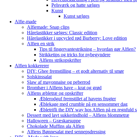
Pelsværk og hatte sælges
Kunst
Kunst sælges
Alfie-made
Alfiemade: Snap clips
Hårelastikker sælges: Classic edition
Hårelastikker i upcycled rød Burberry: Love edition
Alfien en strik
Tips til fingervantestrikning – hvordan gør Alfien?
Strikketips og tricks for nybegyndere
Alfiens strikopskrifter
Alfien kokkererer
DIY: Ghee fremstilling – et godt alternativ til smør
Solskinssalat
Slaw af mayonnaise og peberrod
Brombær i Alfiens have – krat og grød
Alfiens æbletræ og opskrifter
Æblerodguf fremstillet af havens frugter
Æblekage med crumble på en sensommer dag
Æbletrifli the DIY way hos Alfien på en regnfuld 
Dessert med lavt sukkerindhold – Alfiens blommetræ
Halloween – Græskarsuppe
Chokolade Muffins ala Alfien
Alfiens Bønnesalat med sennepsdressing