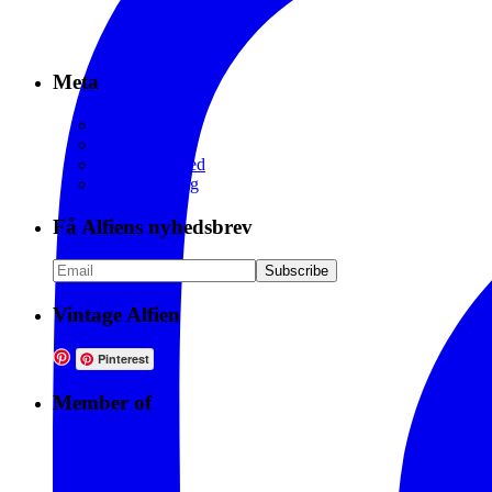
Meta
Log in
Entries feed
Comments feed
WordPress.org
Få Alfiens nyhedsbrev
Vintage Alfien
Pinterest
Member of