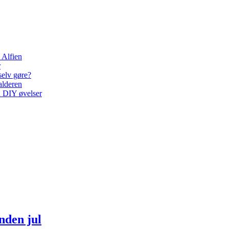
 Alfien
r
selv gøre?
alderen
d DIY øvelser
inden jul