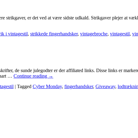
lere strikgaver, er det ved at være sidste udkald. Strikgaver plejer at 
rik i vintagestil
,
strikkede fingerhandsker
,
vintagebroche
,
vintagestil
,
vin
krifter, de sunde julegodter er der affiliated links. Disse links er mark
snart …
Continue reading
→
tagestil
|
Tagged
Cyber Monday
,
fingerhandsker
,
Giveaway
,
lodtrækni