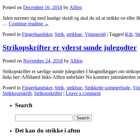
Posted on
December 16, 2018
by
Alfien
Julen nærmer sig med hastige skridt og skal du nå at strikke en eller f
…
Continue reading
→
Posted in
Fingerhandsker
,
Strik
,
strikhue
,
Vintagestil
|
Tagged
Kilt
,
St
Strikopskrifter er yderst sunde julegodter
Posted on
November 24, 2018
by
Alfien
Strikopskrifter er særlige sunde julegodter I blogindlægget om strikops
links her: Affiliated links-Alfien anbefaler Nu kommer julemåneden 
Posted in
Fingerhandsker
,
Strik
,
strikhue
,
Strikkede sommerfugle
,
Vin
Strikkeopskrift
,
Strikopskrifter
|
Leave a comment
Search
Search
for:
Det kan du strikke i aften