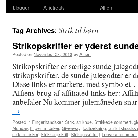
blogger
Alfietreats
Alfien
Strik til børn
Tag Archives:
Strikopskrifter er yderst sund
Posted on
November 24, 2018
by
Alfien
Strikopskrifter er særlige sunde julego
strikopskrifter, de sunde julegodter er de
Disse links er markeret med symbolet 
Alfiens brug af affiliated links her: Affil
anbefaler Nu kommer julemåneden sna
→
Posted in
Fingerhandsker
,
Strik
,
strikhue
,
Strikkede sommerfugl
Monday
,
fingerhandsker
,
Giveaway
,
lodtrækning
,
Strik i klassisk s
strikhandsker
,
Strikkeopskrift
,
Strikopskrifter
|
Leave a comment