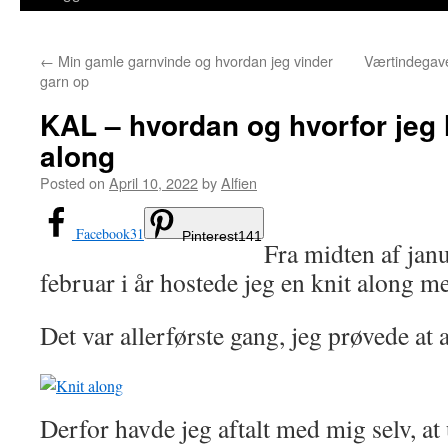
←
Min gamle garnvinde og hvordan jeg vinder
Værtindegave
garn op
KAL – hvordan og hvorfor jeg 
along
Posted on
April 10, 2022
by
Alfien
Facebook
31
Pinterest
141
Fra midten af janu
februar i år hostede jeg en knit along m
Det var allerførste gang, jeg prøvede at 
Derfor havde jeg aftalt med mig selv, at