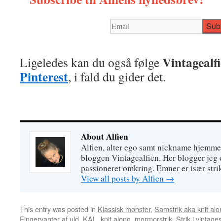
Vintagealf
Ligeledes kan du også følge
Pinterest
, i fald du gider det.
About Alfien
Alfien, alter ego samt nickname hjemme
bloggen Vintagealfien. Her blogger jeg o
passioneret omkring. Emner er især strik
View all posts by Alfien
→
This entry was posted in
Klassisk mønster
,
Samstrik aka knit al
Fingervanter af uld
,
KAL
,
knit along
,
mormorstrik
,
Strik i vintages