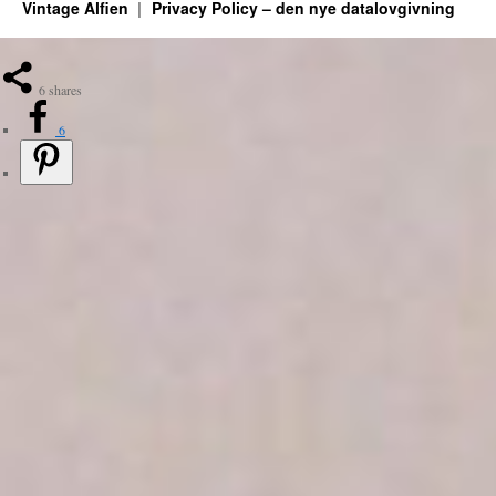
Vintage Alfien
Privacy Policy – den nye datalovgivning
6
shares
6