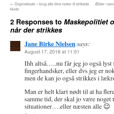
←
Dogmeklude – brug alle dine rester til stribede
Æbler i se
klude
2 Responses to
Maskepolitiet o
når der strikkes
Jane Birke Nielsen
says:
August 17, 2018 at 11:51
Ihh altså…..nu får jeg jo også lyst
fingerhandsker, eller dvs jeg er no
men de kan jo også strikkes i lækr
Man er helt klart nødt til at ha fle
samme tid, der skal jo være noget ti
situationer….eller næsten alle 😉