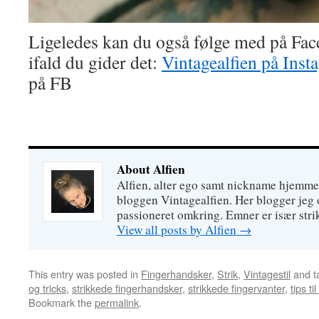
Ligeledes kan du også følge med på Fa
ifald du gider det:
Vintagealfien på Inst
på FB
About Alfien
Alfien, alter ego samt nickname hjemme
bloggen Vintagealfien. Her blogger jeg o
passioneret omkring. Emner er især strik
View all posts by Alfien
→
This entry was posted in
Fingerhandsker
,
Strik
,
Vintagestil
and t
og tricks
,
strikkede fingerhandsker
,
strikkede fingervanter
,
tips ti
Bookmark the
permalink
.