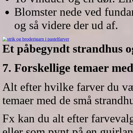
Blomster nede ved funda
og så videre der ud af.
Et påbegyndt strandhus og
7. Forskellige temaer me
Alt efter hvilke farver du væ
temaer med de små strandhu
Fx kan du alt efter farveva
eller som pynt på en guirla