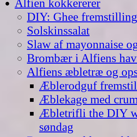
Alfien kokkererer
DIY: Ghee fremstilling 
Solskinssalat
Slaw af mayonnaise o
Brombær i Alfiens hav
Alfiens æbletræ og ops
Æblerodguf fremstill
Æblekage med crum
Æbletrifli the DIY 
søndag