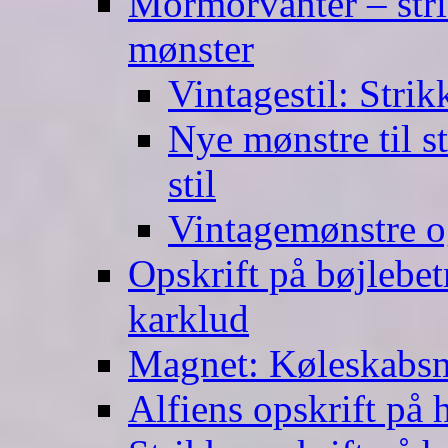
Mormorvanter – stri
mønster
Vintagestil: Strik
Nye mønstre til s
stil
Vintagemønstre o
Opskrift på bøjlebet
karklud
Magnet: Køleskabsma
Alfiens opskrift på h