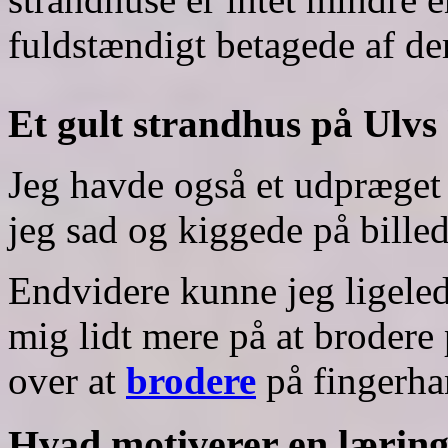
fuldstændigt betagede af de
Et gult strandhus på Ulvs 
Jeg havde også et udpræget 
jeg sad og kiggede på bille
Endvidere kunne jeg ligele
mig lidt mere på at brodere 
over at
brodere
på fingerha
Hvad motiverer en lærin