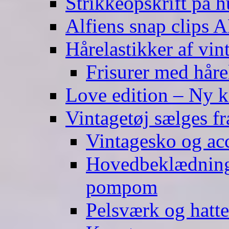
Strikkeopskrift på h
Alfiens snap clips
Hårelastikker af vin
Frisurer med håre
Love edition – Ny ko
Vintagetøj sælges f
Vintagesko og acc
Hovedbeklædning 
pompom
Pelsværk og hatte