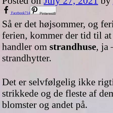
Posted on
July 27, 2021
by
Facebook
714
Pinterest
8
Så er det højsommer, og fer
ferien, kommer der tid til at
handler om
strandhuse
, ja
strandhytter.
Det er selvfølgelig ikke rigt
strikkede og de fleste af de
blomster og andet på.