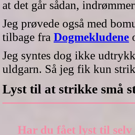
at det går sådan, indrømmer
Jeg prøvede også med bomul
tilbage fra
Dogmekludene
o
Jeg syntes dog ikke udtrykk
uldgarn. Så jeg fik kun stri
Lyst til at strikke små 
Har du fået lyst til sel