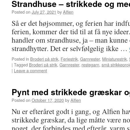
Strandhuse – strikkede og me
Posted on
July 27, 2021
by
Alfien
Så er det højsommer, og ferien har indf
ferien, kommer der tid til at få nye ideer
handler om strandhuse, ja – man kunne
strandhytter. Det er selvfølgelig ikke …
Posted in
Broderi på strik
,
Feriestrik
,
Garnrester
,
Miniaturestrik
,
|
Tagged
Broderi på strik
,
Garnrester
,
restegarn
,
små strikkeproj
|
Leave a comment
Pynt med strikkede græskar o
Posted on
October 17, 2020
by
Alfien
Nu er efteråret godt i gang, og Alfien h
strikkede græskar, da lige måtte være no
noget, der forbindes med efterår, varm 