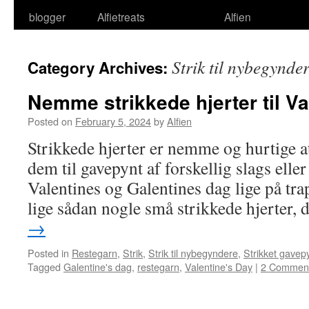
blogger
Alfietreats
Alfien
Strik til nybegynde
Category Archives:
Nemme strikkede hjerter til V
Posted on
February 5, 2024
by
Alfien
Strikkede hjerter er nemme og hurtige a
dem til gavepynt af forskellig slags elle
Valentines og Galentines dag lige på tra
lige sådan nogle små strikkede hjerter,
→
Posted in
Restegarn
,
Strik
,
Strik til nybegyndere
,
Strikket gavep
Tagged
Galentine's dag
,
restegarn
,
Valentine's Day
|
2 Commen