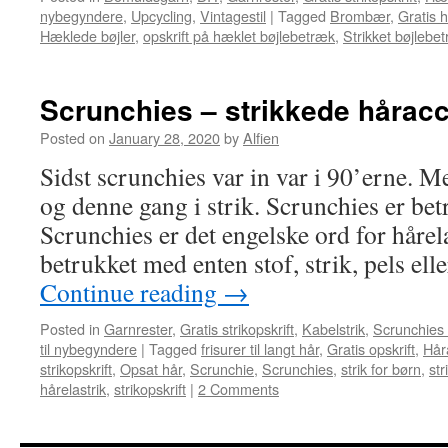
nybegyndere
,
Upcycling
,
Vintagestil
|
Tagged
Brombær
,
Gratis 
Hæklede bøjler
,
opskrift på hæklet bøjlebetræk
,
Strikket bøjlebe
Scrunchies – strikkede hårac
Posted on
January 28, 2020
by
Alfien
Sidst scrunchies var in var i 90’erne. M
og denne gang i strik. Scrunchies er bet
Scrunchies er det engelske ord for hårel
betrukket med enten stof, strik, pels el
Continue reading
→
Posted in
Garnrester
,
Gratis strikopskrift
,
Kabelstrik
,
Scrunchies 
til nybegyndere
|
Tagged
frisurer til langt hår
,
Gratis opskrift
,
Hår
strikopskrift
,
Opsat hår
,
Scrunchie
,
Scrunchies
,
strik for børn
,
st
hårelastrik
,
strikopskrift
|
2 Comments