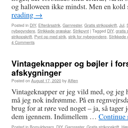
og halloween ikke mindst. Men en kold
reading
→
Posted in
DIY
,
Efterårsstrik
,
Garnrester
,
Gratis strikopskrift
,
Jul
,
nybegyndere
,
Strikkede græskar
,
Strikpynt
|
Tagged
DIY
,
gratis 
strikopskrift
,
Pynt op med strik
,
strik for nybegyndere
,
Strikkede
4 Comments
Vintageknapper og bøjler i for
afskygninger
Posted on
August 17, 2020
by
Alfien
Vintageknapper er jeg vild med, og jeg 
må jeg nok indrømme. På en regnvejrsdag
brug for at røre ved noget – ja, så tage
dem igennem. Indimellem …
Continue 
Posted in
Bomuldsgarn
,
DIY
,
Garnrester
,
Gratis strikopskrift
,
Hæk