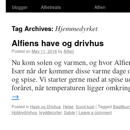
blogger
Alfietreats
Alfien
Hjemmedyrket
Tag Archives:
Alfiens have og drivhus
Posted on
May 11, 2018
by
Alfien
Nu kom solen og varmen, og hvor Alfien
Især når der kommer disse varme dage 
og spise. Vi starter gerne med at spise
foråret, når temperaturen ligger omkr
→
Posted in
Have og Drivhus
,
Helse
,
Sund kost
|
Tagged
Basiliku
Hobbydrivhus
,
krydderurter
,
Salvie
|
Leave a comment