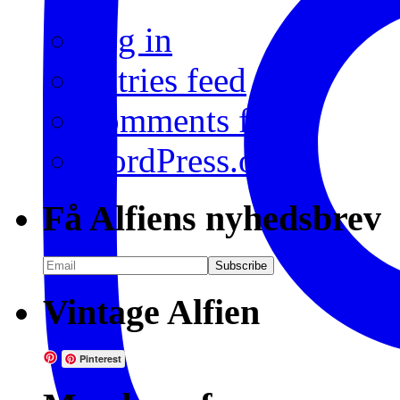
Log in
Entries feed
Comments feed
WordPress.org
Få Alfiens nyhedsbrev
Vintage Alfien
Pinterest