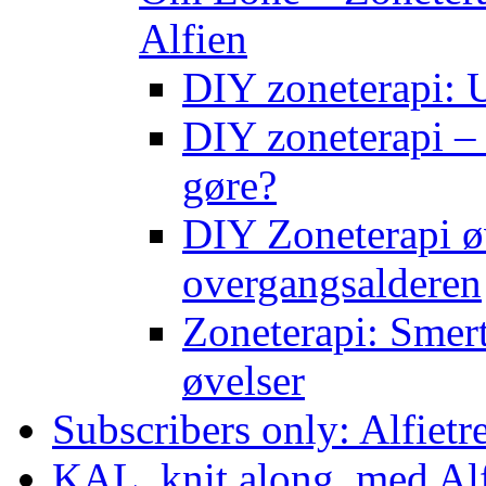
Alfien
DIY zoneterapi: U
DIY zoneterapi – 
gøre?
DIY Zoneterapi øv
overgangsalderen
Zoneterapi: Smert
øvelser
Subscribers only: Alfietr
KAL, knit along, med Al