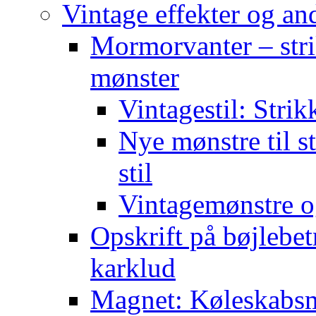
Vintage effekter og an
Mormorvanter – stri
mønster
Vintagestil: Strik
Nye mønstre til s
stil
Vintagemønstre o
Opskrift på bøjlebet
karklud
Magnet: Køleskabsma