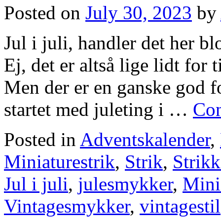
Posted on
July 30, 2023
by
Jul i juli, handler det her
Ej, det er altså lige lidt for 
Men der er en ganske god fo
startet med juleting i …
Con
Posted in
Adventskalender
,
Miniaturestrik
,
Strik
,
Strikk
Jul i juli
,
julesmykker
,
Mini
Vintagesmykker
,
vintagestil