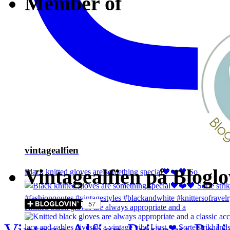
Member of
vintagealfien
Vintagealfien på Bloglo
Black knitted gloves are something special🖤❤️🖤 So
Knitted black gloves are always appropriate and a