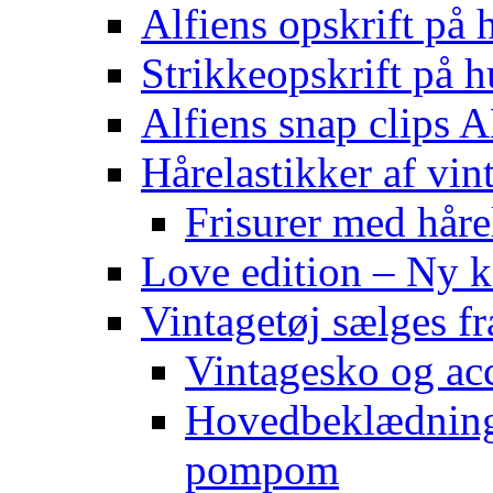
Alfiens opskrift på h
Strikkeopskrift på h
Alfiens snap clips
Hårelastikker af vin
Frisurer med håre
Love edition – Ny ko
Vintagetøj sælges f
Vintagesko og acc
Hovedbeklædning 
pompom