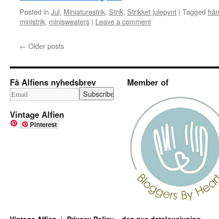
Posted in
Jul
,
Miniaturestrik
,
Strik
,
Strikket julepynt
|
Tagged
hån
ministrik
,
minisweaters
|
Leave a comment
←
Older posts
Få Alfiens nyhedsbrev
Member of
Vintage Alfien
Pinterest