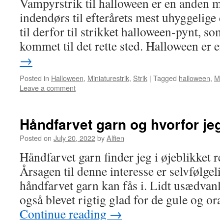
Vampyrstrik til halloween er en anden m
indendørs til efterårets mest uhyggelige
til derfor til strikket halloween-pynt, so
kommet til det rette sted. Halloween er
→
Posted in
Halloween
,
Miniaturestrik
,
Strik
|
Tagged
halloween
,
M
Leave a comment
Håndfarvet garn og hvorfor jeg
Posted on
July 20, 2022
by
Alfien
Håndfarvet garn finder jeg i øjeblikket re
Årsagen til denne interesse er selvfølge
håndfarvet garn kan fås i. Lidt usædvanli
også blevet rigtig glad for de gule og o
Continue reading
→