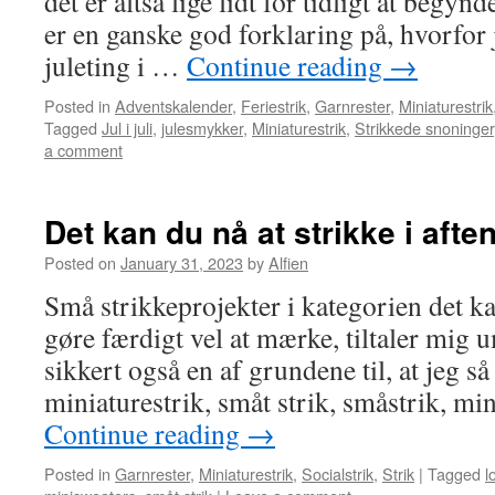
det er altså lige lidt for tidligt at begynd
er en ganske god forklaring på, hvorfor 
juleting i …
Continue reading
→
Posted in
Adventskalender
,
Feriestrik
,
Garnrester
,
Miniaturestrik
Tagged
Jul i juli
,
julesmykker
,
Miniaturestrik
,
Strikkede snoninger
a comment
Det kan du nå at strikke i afte
Posted on
January 31, 2023
by
Alfien
Små strikkeprojekter i kategorien det ka
gøre færdigt vel at mærke, tiltaler mig u
sikkert også en af grundene til, at jeg så
miniaturestrik, småt strik, småstrik, mi
Continue reading
→
Posted in
Garnrester
,
Miniaturestrik
,
Socialstrik
,
Strik
|
Tagged
l