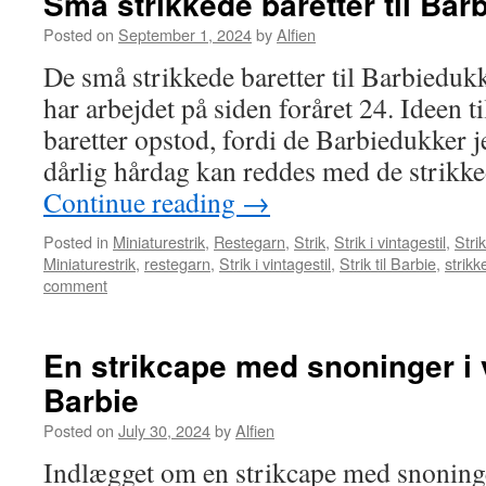
Små strikkede baretter til Bar
Posted on
September 1, 2024
by
Alfien
De små strikkede baretter til Barbiedukk
har arbejdet på siden foråret 24. Ideen t
baretter opstod, fordi de Barbiedukker j
dårlig hårdag kan reddes med de strikke
Continue reading
→
Posted in
Miniaturestrik
,
Restegarn
,
Strik
,
Strik i vintagestil
,
Strik
Miniaturestrik
,
restegarn
,
Strik i vintagestil
,
Strik til Barbie
,
strik
comment
En strikcape med snoninger i vi
Barbie
Posted on
July 30, 2024
by
Alfien
Indlægget om en strikcape med snoning