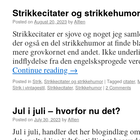
Strikkecitater og strikkehumo
Posted on
August 20, 2023
by
Alfien
Strikkecitater er sjove og noget jeg samle
der også en del strikkehumor at finde bl
mere grovkornet end andet. Ikke underlig
indflydelse fra den engelsksprogede ver
Continue reading
→
Posted in
Strik
,
Strikkecitater og strikkehumor
|
Tagged
citater
,
M
Strik i vintagestil
,
Strikkecitater
,
Strikkehumor
|
2 Comments
Jul i juli – hvorfor nu det?
Posted on
July 30, 2023
by
Alfien
Jul i juli, handler det her blogindlæg o