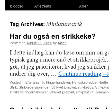
blogger
Alfietreats
Alfien
Miniaturestrik
Tag Archives:
Har du også en strikkekø?
Posted on
August 30, 2025
by
Alfien
I dette indlæg kan du læse om min on go
typisk gang i mere end et strikkeprojekt
gør, at jeg prioriterer, hvad jeg strikke
undrer dig over, …
Continue reading
Posted in
Efterårsstrik
,
Fingerhandsker
,
Handskebredde
,
Hæfte
Strik
,
Strikkede snoninger
,
Strikket julepynt
,
strikketips
,
Strikpynt
strikkede fingerhandsker
,
Strikket julepynt
,
strikpynt
|
1 Commen