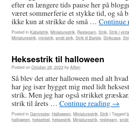
efter en længere tids pause her på blog
været sommerferie et stykke tid, og så bl
ikke kun at strikke de små …
Continue 
Posted in
Kabelstrik
,
Miniaturestrik
,
Restegarn
,
Strik
,
Strik i vint
Miniaturestrik
,
ministrik
,
småt strik
,
Strik til Barbie
,
Strikcape
,
Str
Heksestrik til halloween
Posted on
October 28, 2023
by
Alfien
Så blev det atter halloween med alt hvad
har jeg især hygget mig med lidt heksest
strik. Men jeg har også strikket græskar
strik til årets …
Continue reading
→
Posted in
Garnrester
,
Halloween
,
Miniaturestrik
,
Strik
|
Tagged
b
halloween
,
heksefest
,
heksestrik
,
Miniaturestrik
,
restegarn
,
småt 