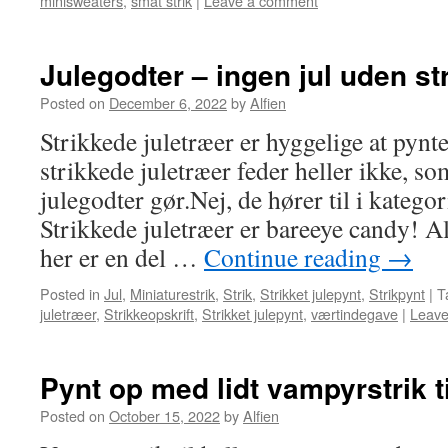
minisweaters
,
småt strik
|
Leave a comment
Julegodter – ingen jul uden st
Posted on
December 6, 2022
by
Alfien
Strikkede juletræer er hyggelige at pynte
strikkede juletræer feder heller ikke, s
julegodter gør.Nej, de hører til i katego
Strikkede juletræer er bareeye candy! A
her er en del …
Continue reading
→
Posted in
Jul
,
Miniaturestrik
,
Strik
,
Strikket julepynt
,
Strikpynt
|
T
juletræer
,
Strikkeopskrift
,
Strikket julepynt
,
værtindegave
|
Leave
Pynt op med lidt vampyrstrik t
Posted on
October 15, 2022
by
Alfien