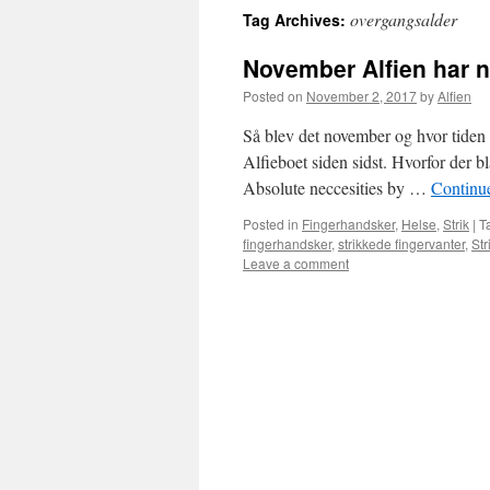
overgangsalder
Tag Archives:
November Alfien har 
Posted on
November 2, 2017
by
Alfien
Så blev det november og hvor tiden b
Alfieboet siden sidst. Hvorfor der b
Absolute neccesities by …
Continu
Posted in
Fingerhandsker
,
Helse
,
Strik
|
T
fingerhandsker
,
strikkede fingervanter
,
Str
Leave a comment