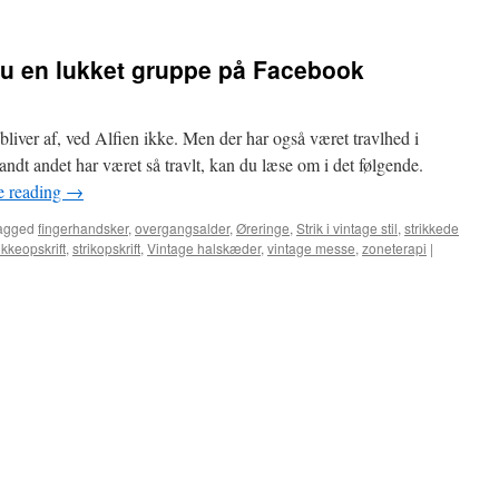
nu en lukket gruppe på Facebook
liver af, ved Alfien ikke. Men der har også været travlhed i
landt andet har været så travlt, kan du læse om i det følgende.
e reading
→
agged
fingerhandsker
,
overgangsalder
,
Øreringe
,
Strik i vintage stil
,
strikkede
ikkeopskrift
,
strikopskrift
,
Vintage halskæder
,
vintage messe
,
zoneterapi
|