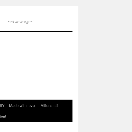
Strik og vintagestil
DIY – Made with love
Alfiens stil
ien!