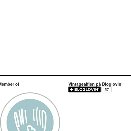
Member of
Vintagealfien på Bloglovin’