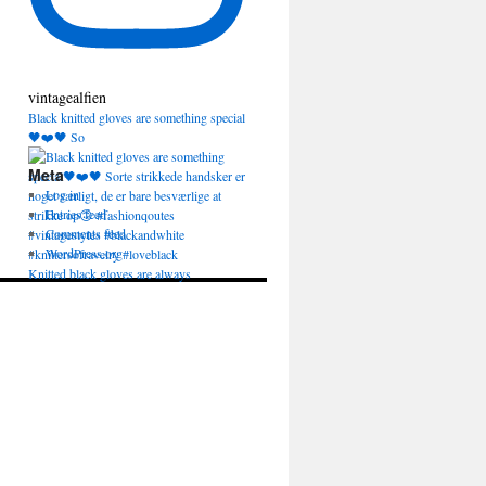
vintagealfien
Black knitted gloves are something special
🖤❤️🖤 So
Meta
Log in
Entries feed
Comments feed
WordPress.org
Knitted black gloves are always
appropriate and a