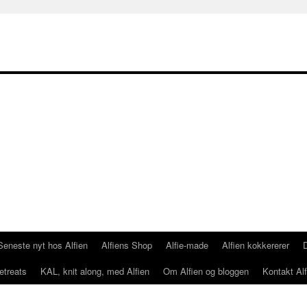
Seneste nyt hos Alfien
Alfiens Shop
Alfie-made
Alfien kokkererer
etreats
KAL, knit along, med Alfien
Om Alfien og bloggen
Kontakt Alf