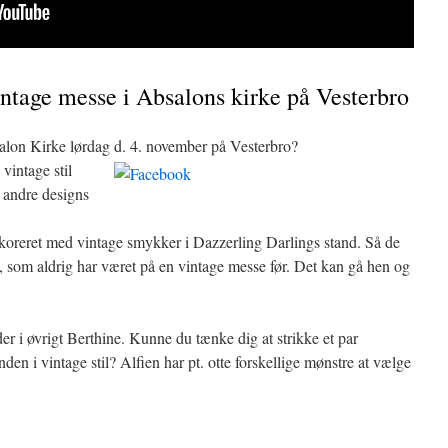
ntage messe i Absalons kirke på Vesterbro
salon Kirke lørdag d. 4. november på Vesterbro?
vintage stil
 andre designs
dekoreret med vintage smykker i Dazzerling Darlings stand. Så de
 som aldrig har været på en vintage messe før. Det kan gå hen og
r i øvrigt Berthine. Kunne du tænke dig at strikke et par
anden i vintage stil? Alfien har pt. otte forskellige mønstre at vælge