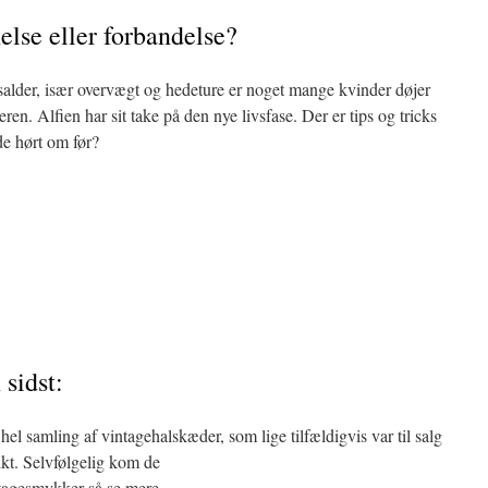
else eller forbandelse?
salder, især overvægt og hedeture er noget mange kvinder døjer
en. Alfien har sit take på den nye livsfase. Der er tips og tricks
e hørt om før?
sidst:
hel samling af vintagehalskæder, som lige tilfældigvis var til salg
ikt.
Selvfølgelig kom de
tagesmykker så se mere