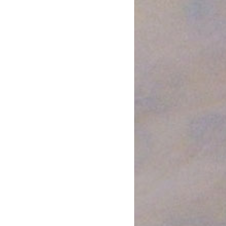
Day 2 of knitting the black gloves. I’m
nearly don
Black gloves are always appropriate
Sorte strik
Load More...