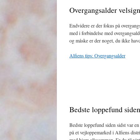
Overgangsalder velsign
Endvidere er der fokus på overgang
med i forbindelse med overgangsalder
og
måske er der noget, du ikke havd
Alfiens tips: Overgangsalder
Bedste loppefund siden 
Bedste loppefund siden sidst var en 
på et vejloppemarked i Alfiens distr
med hjem allesammen. Er du til vin