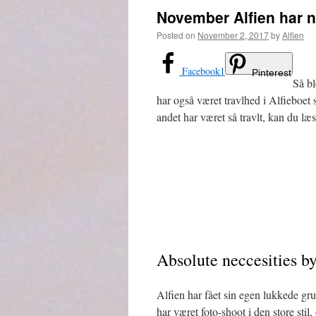
November Alfien har 
Posted on
November 2, 2017
by
Alfien
Facebook
1
Pinterest
Så bl
har også været travlhed i Alfieboet 
andet har været så travlt, kan du læ
Absolute neccesities b
Alfien har fået sin egen lukkede gr
har været foto-shoot i den store stil