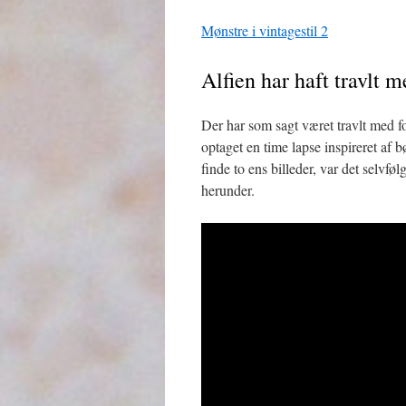
Mønstre i vintagestil 2
Alfien har haft travlt m
Der har som sagt været travlt med fo
optaget en time lapse inspireret af 
finde to ens billeder, var det selvf
herunder.