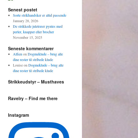
Senest postet
Sorte strikhandsker er altid passende
January 28, 2026
De strikkede juletræer pyntes med
perler, knapper eller brocher
November 15, 2025
Seneste kommentarer
Alfien
on
Dogmeklude – brug alle
dine rester til stribede klude
Louise
on
Dogmeklude – brug alle
dine rester til stribede klude
Strikkeudstyr – Musthaves
Ravelry – Find me there
Instagram