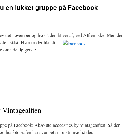
nu en lukket gruppe på Facebook
ev det november og hvor tiden bliver af, ved Alfien ikke.
Men der
siden sidst. Hvorfor der blandt
se om i det følgende.
y Vintagealfien
uppe på Facebook: Absolute neccesities by Vintagealfien. Så der
, og husfotografen har svunget sig op til nye højder.