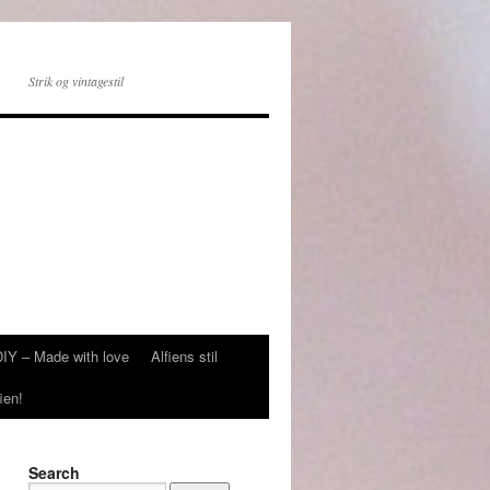
Strik og vintagestil
DIY – Made with love
Alfiens stil
ien!
Search