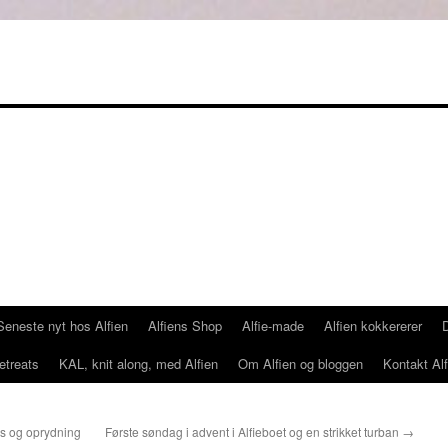
Seneste nyt hos Alfien
Alfiens Shop
Alfie-made
Alfien kokkererer
etreats
KAL, knit along, med Alfien
Om Alfien og bloggen
Kontakt Alf
ns og oprydning
Første søndag i advent i Alfieboet og en strikket turban
→