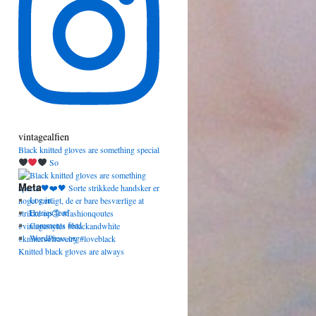
vintagealfien
Black knitted gloves are something special
So
Meta
Log in
Entries feed
Comments feed
WordPress.org
Knitted black gloves are always
appropriate and a