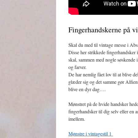
Fingerhandskerne på vi
Skal du med til vintage messe i Ab
Disse her strikkede fingerhandsker i 
skal, sammen med nogle søskende i
og farver.
De har nemlig fået lov til at blive 
glæder sig og det samme gør Alfien,
blive en dyr dag….
Mønstret på de hvide handsker hedde
fingerhandsker til dig selv eller en 
imellem.
Mønstre i vintagestil 1