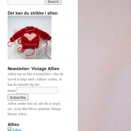
Det kan du strikke i aften
Newsletter: Vintage Alfien
Alfien har nu fået et nyhedsbrev. Har du
lyst til at følge med i Alfiens verden, så
kan du tilmelde dig her:
Email
Alfien sender kun ud, når der er noget
nyt, så du ikke bliver spammet. Mange
hilsner Alfien
Alfien