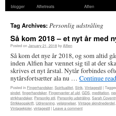
blogger
Alfietreats
Alfien
Personlig udstråling
Tag Archives:
Så kom 2018 – et nyt år med 
Posted on
January 21, 2018
by
Alfien
Så kom det nye år 2018, og som altid går
inden Alfien har vænnet sig til at der ska
skrives et nyt årstal. Nytår forbindes o
nytårsfortsætter ala nu …
Continue rea
Posted in
Fingerhandsker
,
Spiritualitet
,
Strik
,
Vintagestil
|
Tagge
sindet
,
fingerhandsker
,
Fingervanter af uld
,
GDS
,
meditation
,
ne
strikhandsker
,
Personlig stil
,
Personlig udstråling
,
Sarah Coventr
Strikkeopskrift
,
Udrensning
,
velsignelser
,
Vintage skindnederdel
Vintagekjoler
,
vintagestil
|
Leave a comment