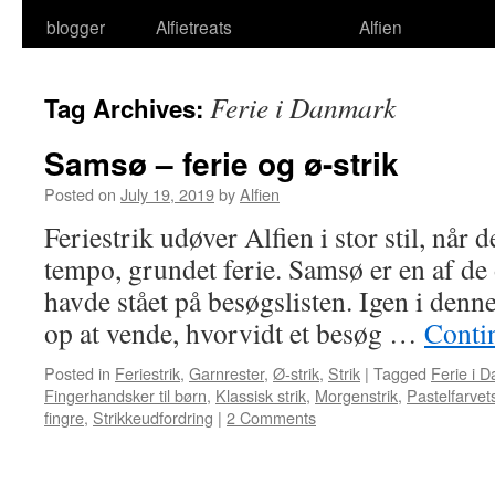
blogger
Alfietreats
Alfien
Ferie i Danmark
Tag Archives:
Samsø – ferie og ø-strik
Posted on
July 19, 2019
by
Alfien
Feriestrik udøver Alfien i stor stil, når 
tempo, grundet ferie. Samsø er en af de 
havde stået på besøgslisten. Igen i denn
op at vende, hvorvidt et besøg …
Conti
Posted in
Feriestrik
,
Garnrester
,
Ø-strik
,
Strik
|
Tagged
Ferie i 
Fingerhandsker til børn
,
Klassisk strik
,
Morgenstrik
,
Pastelfarvets
fingre
,
Strikkeudfordring
|
2 Comments