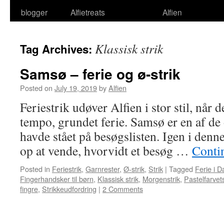
blogger
Alfietreats
Alfien
Klassisk strik
Tag Archives:
Samsø – ferie og ø-strik
Posted on
July 19, 2019
by
Alfien
Feriestrik udøver Alfien i stor stil, når 
tempo, grundet ferie. Samsø er en af de 
havde stået på besøgslisten. Igen i denn
op at vende, hvorvidt et besøg …
Conti
Posted in
Feriestrik
,
Garnrester
,
Ø-strik
,
Strik
|
Tagged
Ferie i 
Fingerhandsker til børn
,
Klassisk strik
,
Morgenstrik
,
Pastelfarvets
fingre
,
Strikkeudfordring
|
2 Comments