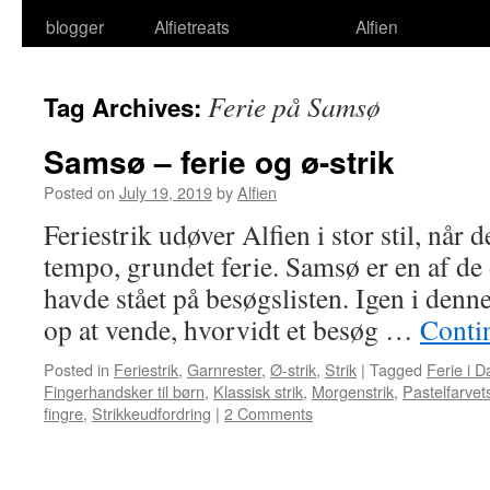
blogger
Alfietreats
Alfien
Ferie på Samsø
Tag Archives:
Samsø – ferie og ø-strik
Posted on
July 19, 2019
by
Alfien
Feriestrik udøver Alfien i stor stil, når 
tempo, grundet ferie. Samsø er en af de 
havde stået på besøgslisten. Igen i denn
op at vende, hvorvidt et besøg …
Conti
Posted in
Feriestrik
,
Garnrester
,
Ø-strik
,
Strik
|
Tagged
Ferie i 
Fingerhandsker til børn
,
Klassisk strik
,
Morgenstrik
,
Pastelfarvets
fingre
,
Strikkeudfordring
|
2 Comments