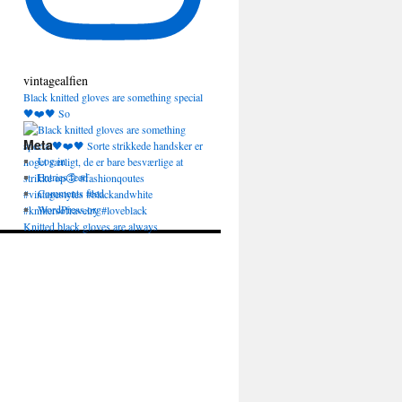
vintagealfien
Black knitted gloves are something special
🖤❤️🖤 So
Meta
Log in
Entries feed
Comments feed
WordPress.org
Knitted black gloves are always
appropriate and a