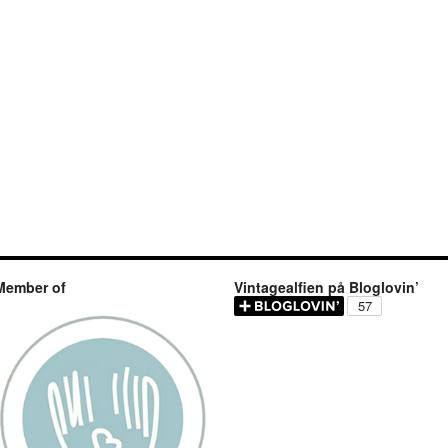
Member of
Vintagealfien på Bloglovin’