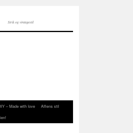
Strik og vintagestil
DIY – Made with love
Alfiens stil
ien!