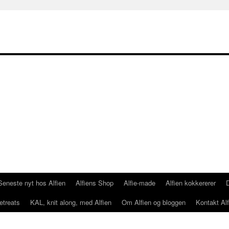
Seneste nyt hos Alfien
Alfiens Shop
Alfie-made
Alfien kokkererer
etreats
KAL, knit along, med Alfien
Om Alfien og bloggen
Kontakt Alf