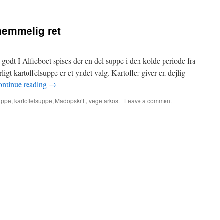
nemmelig ret
 godt I Alfieboet spises der en del suppe i den kolde periode fra
rligt kartoffelsuppe er et yndet valg. Kartofler giver en dejlig
ontinue reading
→
uppe
,
kartoffelsuppe
,
Madopskrift
,
vegetarkost
|
Leave a comment