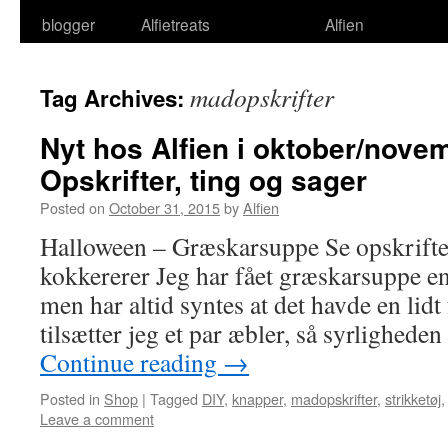
blogger
Alfietreats
Alfien
madopskrifter
Tag Archives:
Nyt hos Alfien i oktober/nove
Opskrifter, ting og sager
Posted on
October 31, 2015
by
Alfien
Halloween – Græskarsuppe Se opskrifte
kokkererer Jeg har fået græskarsuppe en
men har altid syntes at det havde en lid
tilsætter jeg et par æbler, så syrlighede
Continue reading
→
Posted in
Shop
|
Tagged
DIY
,
knapper
,
madopskrifter
,
strikketøj
Leave a comment