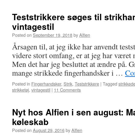
Teststrikkere søges til strikha
vintagestil
Posted on
September 19, 2018
by
Alfien
Årsagen til, at jeg ikke har anvendt testst
videre stort omfang, er at jeg har været 
Men det har jeg besluttet at ændre på. G
mange strikkede fingerhandsker i …
Co
Posted in
Fingerhandsker
,
Strik
,
Teststrikkere
|
Tagged
strikked
strikketøj
,
vintagestil
|
11 Comments
Nyt hos Alfien i sen august: Ma
køleskab
Posted on
August 29, 2016
by
Alfien