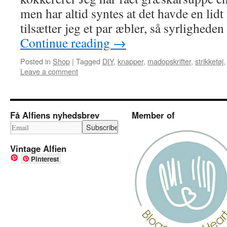
men har altid syntes at det havde en lid
tilsætter jeg et par æbler, så syrlighede
Continue reading
→
Posted in
Shop
|
Tagged
DIY
,
knapper
,
madopskrifter
,
strikketøj
Leave a comment
Få Alfiens nyhedsbrev
Member of
Vintage Alfien
Pinterest