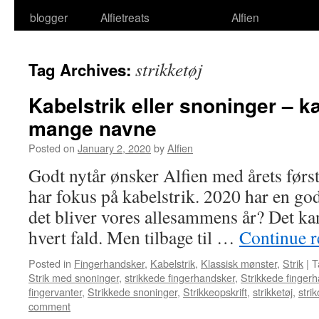
blogger
Alfietreats
Alfien
strikketøj
Tag Archives:
Kabelstrik eller snoninger – k
mange navne
Posted on
January 2, 2020
by
Alfien
Godt nytår ønsker Alfien med årets førs
har fokus på kabelstrik. 2020 har en go
det bliver vores allesammens år? Det ka
hvert fald. Men tilbage til …
Continue 
Posted in
Fingerhandsker
,
Kabelstrik
,
Klassisk mønster
,
Strik
|
T
Strik med snoninger
,
strikkede fingerhandsker
,
Strikkede fingerh
fingervanter
,
Strikkede snoninger
,
Strikkeopskrift
,
strikketøj
,
strik
comment