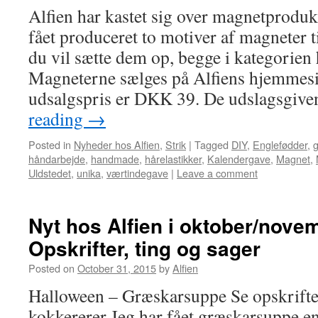
Alfien har kastet sig over magnetproduk
fået produceret to motiver af magneter t
du vil sætte dem op, begge i kategorien
Magneterne sælges på Alfiens hjemmesi
udsalgspris er DKK 39. De udslagsgi
reading
→
Posted in
Nyheder hos Alfien
,
Strik
|
Tagged
DIY
,
Englefødder
,
håndarbejde
,
handmade
,
hårelastikker
,
Kalendergave
,
Magnet
,
Uldstedet
,
unika
,
værtindegave
|
Leave a comment
Nyt hos Alfien i oktober/nove
Opskrifter, ting og sager
Posted on
October 31, 2015
by
Alfien
Halloween – Græskarsuppe Se opskrifte
kokkererer Jeg har fået græskarsuppe en