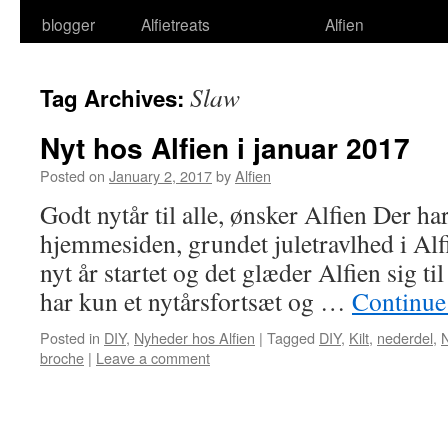
blogger
Alfietreats
Alfien
Slaw
Tag Archives:
Nyt hos Alfien i januar 2017
Posted on
January 2, 2017
by
Alfien
Godt nytår til alle, ønsker Alfien Der har 
hjemmesiden, grundet juletravlhed i Alf
nyt år startet og det glæder Alfien sig til
har kun et nytårsfortsæt og …
Continue
Posted in
DIY
,
Nyheder hos Alfien
|
Tagged
DIY
,
Kilt
,
nederdel
,
N
broche
|
Leave a comment