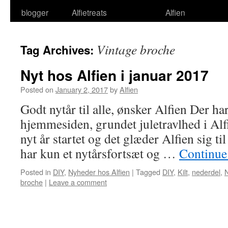
blogger
Alfietreats
Alfien
Vintage broche
Tag Archives:
Nyt hos Alfien i januar 2017
Posted on
January 2, 2017
by
Alfien
Godt nytår til alle, ønsker Alfien Der har 
hjemmesiden, grundet juletravlhed i Alf
nyt år startet og det glæder Alfien sig til
har kun et nytårsfortsæt og …
Continue
Posted in
DIY
,
Nyheder hos Alfien
|
Tagged
DIY
,
Kilt
,
nederdel
,
N
broche
|
Leave a comment