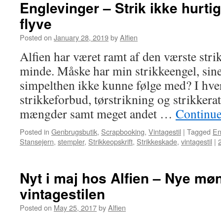
Englevinger – Strik ikke hurti
flyve
Posted on
January 28, 2019
by
Alfien
Alfien har været ramt af den værste str
minde. Måske har min strikkeengel, sine 
simpelthen ikke kunne følge med? I hver
strikkeforbud, tørstrikning og strikkera
mængder samt meget andet …
Continue
Posted in
Genbrugsbutik
,
Scrapbooking
,
Vintagestil
|
Tagged
En
Stansejern
,
stempler
,
Strikkeopskrift
,
Strikkeskade
,
vintagestil
|
Nyt i maj hos Alfien – Nye møn
vintagestilen
Posted on
May 25, 2017
by
Alfien