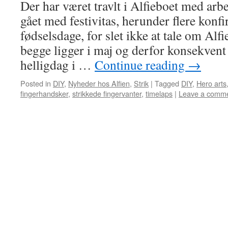
Der har været travlt i Alfieboet med ar
gået med festivitas, herunder flere konf
fødselsdage, for slet ikke at tale om Alf
begge ligger i maj og derfor konsekvent 
helligdag i …
Continue reading
→
Posted in
DIY
,
Nyheder hos Alfien
,
Strik
|
Tagged
DIY
,
Hero arts
fingerhandsker
,
strikkede fingervanter
,
timelaps
|
Leave a comm