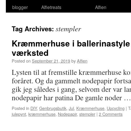
blogger
Alfietreats
Alfien
stempler
Tag Archives:
Kræmmerhuse i ballerinastyle 
værksted
Posted on
September 21, 2019
by
Alfien
Lysten til at fremstille kræmmerhuse ko
foråret. Og da gammelt nodepapir fortsat 
gik jeg således i gang, selvom der var la
nodepapir har patina De gamle noder 
Posted in
DIY
,
Genbrugsbutik
,
Jul
,
Kræmmerhuse
,
Upcycling
|
T
julepynt
,
kræmmerhuse
,
Nodepapir
,
stempler
|
2 Comments