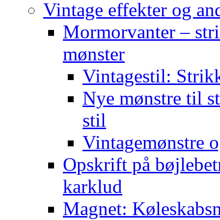
Vintage effekter og an
Mormorvanter – stri
mønster
Vintagestil: Strik
Nye mønstre til s
stil
Vintagemønstre o
Opskrift på bøjlebet
karklud
Magnet: Køleskabsma