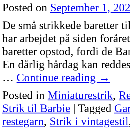
Posted on
September 1, 20
De små strikkede baretter ti
har arbejdet på siden foråre
baretter opstod, fordi de Ba
En dårlig hårdag kan reddes
…
Continue reading
→
Posted in
Miniaturestrik
,
Re
Strik til Barbie
|
Tagged
Gar
restegarn
,
Strik i vintagestil