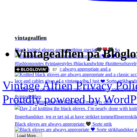
vintagealfien
Vintagealfien på Bloglo
Black knitted gloves are something special
So
Knitted black gloves are always appropriate and a
Vintage Alfien
Privacy Poli
Proudly powered by WordPr
Day 2 of knitting the black gloves. I’m nearly don
Black gloves are always appropriate
Sorte strik
Load More...