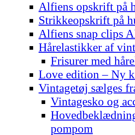
Alfiens opskrift på h
Strikkeopskrift på h
Alfiens snap clips
Hårelastikker af vin
Frisurer med håre
Love edition – Ny ko
Vintagetøj sælges f
Vintagesko og acc
Hovedbeklædning 
pompom