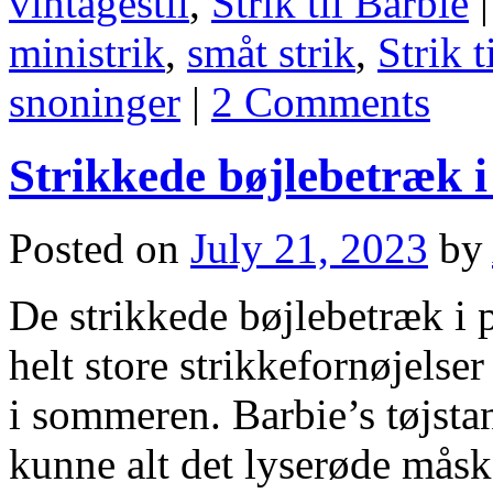
vintagestil
,
Strik til Barbie
|
ministrik
,
småt strik
,
Strik t
snoninger
|
2 Comments
Strikkede bøjlebetræk 
Posted on
July 21, 2023
by
De strikkede bøjlebetræk i p
helt store strikkefornøjelser
i sommeren. Barbie’s tøjsta
kunne alt det lyserøde måske