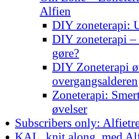
Alfien
DIY zoneterapi: U
DIY zoneterapi – 
gøre?
DIY Zoneterapi øv
overgangsalderen
Zoneterapi: Smert
øvelser
Subscribers only: Alfietr
KAL, knit along, med Al