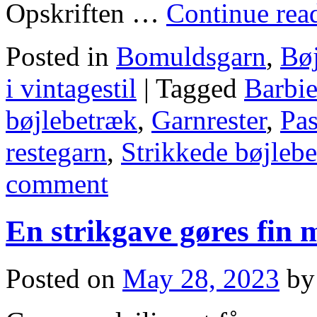
Opskriften …
Continue rea
Posted in
Bomuldsgarn
,
Bø
i vintagestil
|
Tagged
Barbi
bøjlebetræk
,
Garnrester
,
Pas
restegarn
,
Strikkede bøjleb
comment
En strikgave gøres fin
Posted on
May 28, 2023
by