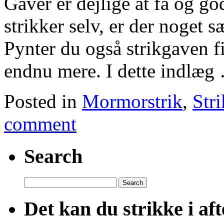
Gaver er dejlige at få og g
strikker selv, er der noget s
Pynter du også strikgaven f
endnu mere. I dette indlæ
Posted in
Mormorstrik
,
Stri
comment
Search
Search
for:
Det kan du strikke i af