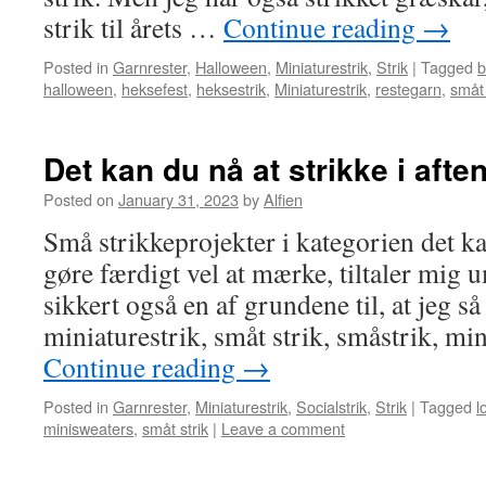
strik til årets …
Continue reading
→
Posted in
Garnrester
,
Halloween
,
Miniaturestrik
,
Strik
|
Tagged
b
halloween
,
heksefest
,
heksestrik
,
Miniaturestrik
,
restegarn
,
småt 
Det kan du nå at strikke i afte
Posted on
January 31, 2023
by
Alfien
Små strikkeprojekter i kategorien det ka
gøre færdigt vel at mærke, tiltaler mig u
sikkert også en af grundene til, at jeg så
miniaturestrik, småt strik, småstrik, mi
Continue reading
→
Posted in
Garnrester
,
Miniaturestrik
,
Socialstrik
,
Strik
|
Tagged
l
minisweaters
,
småt strik
|
Leave a comment