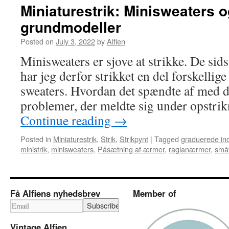
Miniaturestrik: Minisweaters o
grundmodeller
Posted on
July 3, 2022
by
Alfien
Minisweaters er sjove at strikke. De sid
har jeg derfor strikket en del forskellig
sweaters. Hvordan det spændte af med d
problemer, der meldte sig under opstri
Continue reading
→
Posted in
Miniaturestrik
,
Strik
,
Strikpynt
|
Tagged
graduerede in
ministrik
,
minisweaters
,
Påsætning af ærmer
,
raglanærmer
,
småt
Få Alfiens nyhedsbrev
Member of
Vintage Alfien