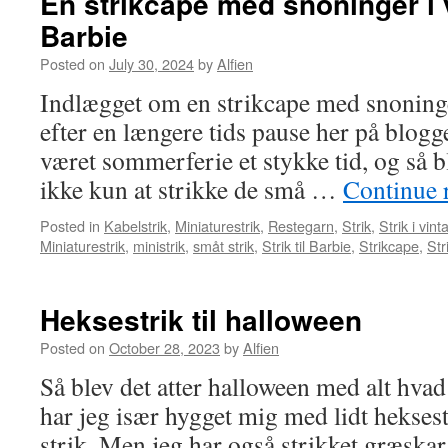
En strikcape med snoninger i vi
Barbie
Posted on
July 30, 2024
by
Alfien
Indlægget om en strikcape med snoning
efter en længere tids pause her på blog
været sommerferie et stykke tid, og så bl
ikke kun at strikke de små …
Continue 
Posted in
Kabelstrik
,
Miniaturestrik
,
Restegarn
,
Strik
,
Strik i vint
Miniaturestrik
,
ministrik
,
småt strik
,
Strik til Barbie
,
Strikcape
,
Str
Heksestrik til halloween
Posted on
October 28, 2023
by
Alfien
Så blev det atter halloween med alt hvad
har jeg især hygget mig med lidt heksest
strik. Men jeg har også strikket græskar