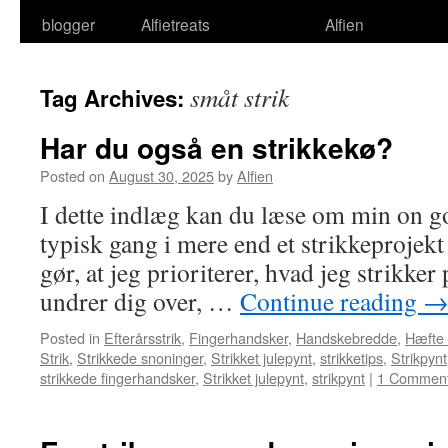
blogger
Alfietreats
Alfien
småt strik
Tag Archives:
Har du også en strikkekø?
Posted on
August 30, 2025
by
Alfien
I dette indlæg kan du læse om min on go
typisk gang i mere end et strikkeprojekt
gør, at jeg prioriterer, hvad jeg strikke
undrer dig over, …
Continue reading
Posted in
Efterårsstrik
,
Fingerhandsker
,
Handskebredde
,
Hæfte
Strik
,
Strikkede snoninger
,
Strikket julepynt
,
strikketips
,
Strikpynt
strikkede fingerhandsker
,
Strikket julepynt
,
strikpynt
|
1 Commen