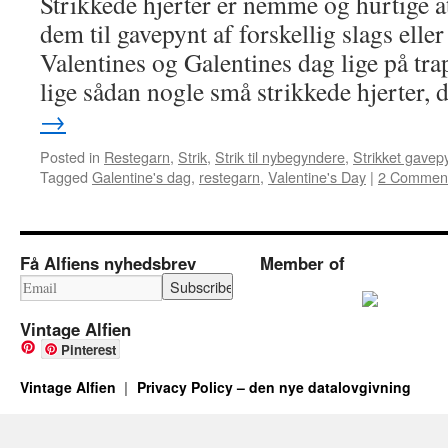
Strikkede hjerter er nemme og hurtige a
dem til gavepynt af forskellig slags elle
Valentines og Galentines dag lige på tra
lige sådan nogle små strikkede hjerter,
→
Posted in
Restegarn
,
Strik
,
Strik til nybegyndere
,
Strikket gavep
Tagged
Galentine's dag
,
restegarn
,
Valentine's Day
|
2 Commen
Få Alfiens nyhedsbrev
Member of
Vintage Alfien
Pinterest
Vintage Alfien
Privacy Policy – den nye datalovgivning