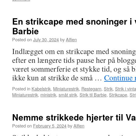
En strikcape med snoninger i vi
Barbie
Posted on
July 30, 2024
by
Alfien
Indlægget om en strikcape med snoning
efter en længere tids pause her på blog
været sommerferie et stykke tid, og så bl
ikke kun at strikke de små …
Continue 
Posted in
Kabelstrik
,
Miniaturestrik
,
Restegarn
,
Strik
,
Strik i vint
Miniaturestrik
,
ministrik
,
småt strik
,
Strik til Barbie
,
Strikcape
,
Str
Nemme strikkede hjerter til V
Posted on
February 5, 2024
by
Alfien