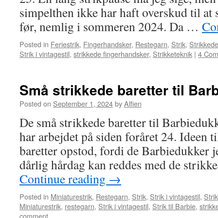
simpelthen ikke har haft overskud til at s
før, nemlig i sommeren 2024. Da …
Co
Posted in
Feriestrik
,
Fingerhandsker
,
Restegarn
,
Strik
,
Strikked
Strik i vintagestil
,
strikkede fingerhandsker
,
Strikketeknik
|
4 Com
Små strikkede baretter til Bar
Posted on
September 1, 2024
by
Alfien
De små strikkede baretter til Barbiedukk
har arbejdet på siden foråret 24. Ideen t
baretter opstod, fordi de Barbiedukker j
dårlig hårdag kan reddes med de strikke
Continue reading
→
Posted in
Miniaturestrik
,
Restegarn
,
Strik
,
Strik i vintagestil
,
Strik
Miniaturestrik
,
restegarn
,
Strik i vintagestil
,
Strik til Barbie
,
strik
comment