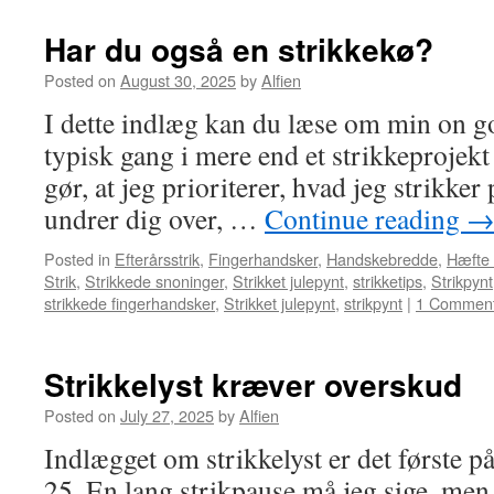
Har du også en strikkekø?
Posted on
August 30, 2025
by
Alfien
I dette indlæg kan du læse om min on go
typisk gang i mere end et strikkeprojekt
gør, at jeg prioriterer, hvad jeg strikke
undrer dig over, …
Continue reading
Posted in
Efterårsstrik
,
Fingerhandsker
,
Handskebredde
,
Hæfte
Strik
,
Strikkede snoninger
,
Strikket julepynt
,
strikketips
,
Strikpynt
strikkede fingerhandsker
,
Strikket julepynt
,
strikpynt
|
1 Commen
Strikkelyst kræver overskud
Posted on
July 27, 2025
by
Alfien
Indlægget om strikkelyst er det første p
25. En lang strikpause må jeg sige, men 