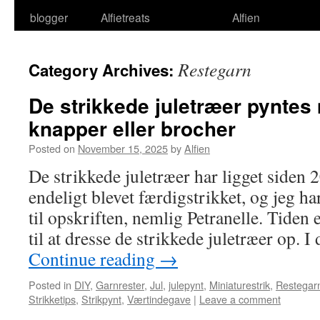
blogger
Alfietreats
Alfien
Restegarn
Category Archives:
De strikkede juletræer pyntes 
knapper eller brocher
Posted on
November 15, 2025
by
Alfien
De strikkede juletræer har ligget siden 
endeligt blevet færdigstrikket, og jeg ha
til opskriften, nemlig Petranelle. Tiden
til at dresse de strikkede juletræer op. 
Continue reading
→
Posted in
DIY
,
Garnrester
,
Jul
,
julepynt
,
Miniaturestrik
,
Restegar
Strikketips
,
Strikpynt
,
Værtindegave
|
Leave a comment