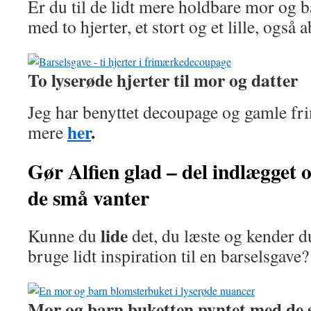
Er du til de lidt mere holdbare mor og ba
med to hjerter, et stort og et lille, også a
To lyserøde hjerter til mor og datter
Jeg har benyttet decoupage og gamle fr
her
.
mere
Gør Alfien glad – del indlægget
de små vanter
lide
Kunne du
det, du læste og kender 
bruge lidt inspiration til en barselsgave
Mor og barn buketten pyntet med de 