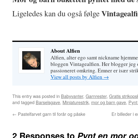
Vintagealf
Ligeledes kan du også følge
About Alfien
Alfien, alter ego samt nickname hjemme
bloggen Vintagealfien. Her blogger jeg o
passioneret omkring. Emner er især strik
View all posts by Alfien
→
This entry was posted in
Babyvanter
,
Garnrester
,
Gratis strikopsk
and tagged
Barselsgave
,
Miniaturestrik
,
mor og barn gave
,
Pynt
←
Pastelfarvet garn til forår og påske
Er billeder i 
2 Responses to
Pynt en mor o