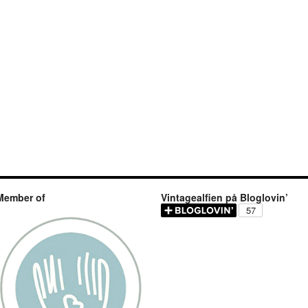
Member of
Vintagealfien på Bloglovin’