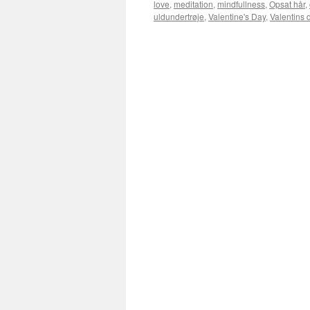
love
,
meditation
,
mindfullness
,
Opsat hår
,
uldundertrøje
,
Valentine's Day
,
Valentins 