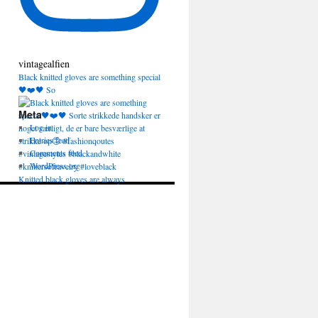
vintagealfien
Black knitted gloves are something special
🖤❤️🖤 So
Meta
Log in
Entries feed
Comments feed
WordPress.org
Knitted black gloves are always
appropriate and a