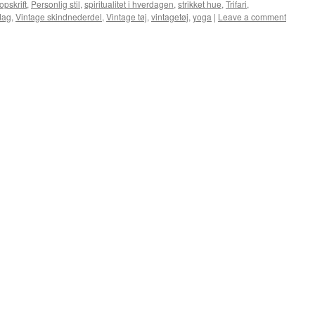
opskrift
,
Personlig stil
,
spiritualitet i hverdagen
,
strikket hue
,
Trifari
,
dag
,
Vintage skindnederdel
,
Vintage tøj
,
vintagetøj
,
yoga
|
Leave a comment