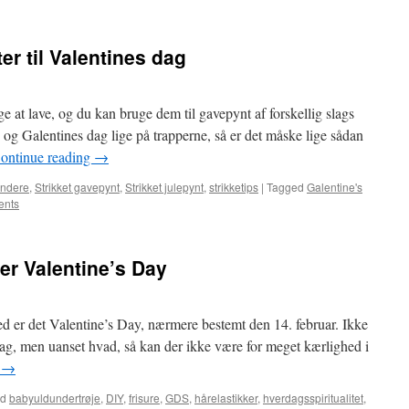
r til Valentines dag
e at lave, og du kan bruge dem til gavepynt af forskellig slags
 og Galentines dag lige på trapperne, så er det måske lige sådan
ontinue reading
→
gyndere
,
Strikket gavepynt
,
Strikket julepynt
,
strikketips
|
Tagged
Galentine's
ents
 er Valentine’s Day
ed er det Valentine’s Day, nærmere bestemt den 14. februar. Ikke
dag, men uanset hvad, så kan der ikke være for meget kærlighed i
g
→
ed
babyuldundertrøje
,
DIY
,
frisure
,
GDS
,
hårelastikker
,
hverdagsspiritualitet
,