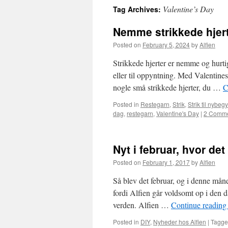
Valentine’s Day
Tag Archives:
Nemme strikkede hjerte
Posted on
February 5, 2024
by
Alfien
Strikkede hjerter er nemme og hurtig
eller til oppyntning. Med Valentines
nogle små strikkede hjerter, du …
C
Posted in
Restegarn
,
Strik
,
Strik til nybe
dag
,
restegarn
,
Valentine's Day
|
2 Comm
Nyt i februar, hvor det
Posted on
February 1, 2017
by
Alfien
Så blev det februar, og i denne mån
fordi Alfien går voldsomt op i den 
verden. Alfien …
Continue readin
Posted in
DIY
,
Nyheder hos Alfien
|
Tagg