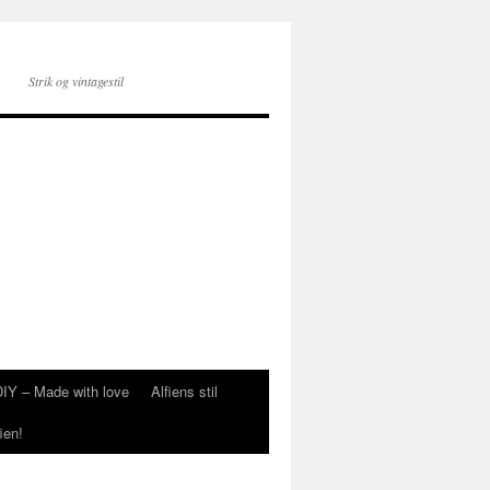
Strik og vintagestil
DIY – Made with love
Alfiens stil
ien!