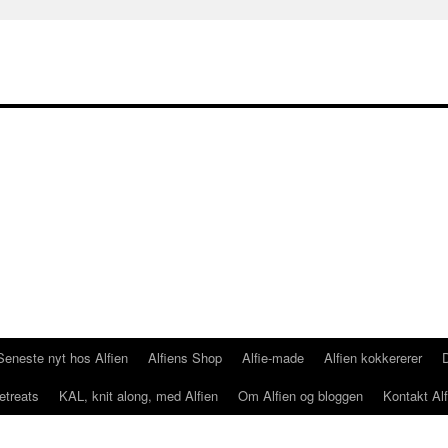
Seneste nyt hos Alfien
Alfiens Shop
Alfie-made
Alfien kokkererer
etreats
KAL, knit along, med Alfien
Om Alfien og bloggen
Kontakt Alf