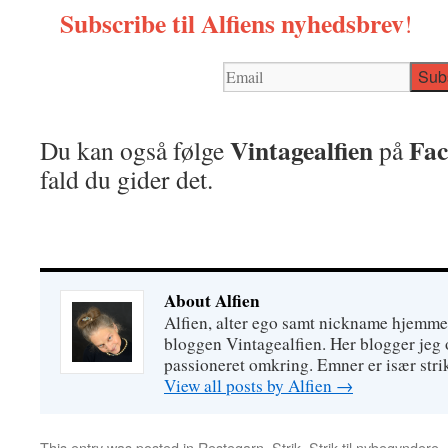
Subscribe til Alfiens nyhedsbrev
!
Vintagealfien
Fac
Du kan også følge
på
fald du gider det.
About Alfien
Alfien, alter ego samt nickname hjemme
bloggen Vintagealfien. Her blogger jeg o
passioneret omkring. Emner er især strik
View all posts by Alfien
→
This entry was posted in
Restegarn
,
Strik
,
Strik til nybegyndere
,