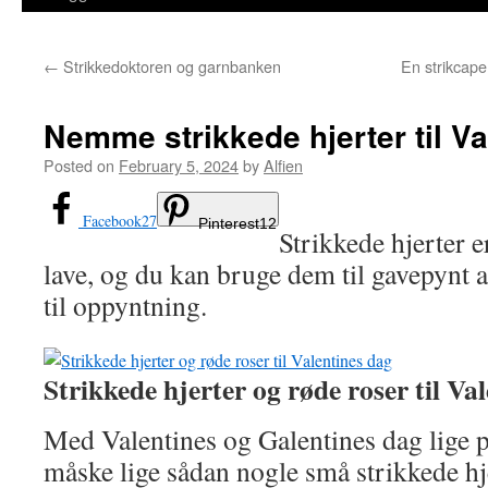
←
Strikkedoktoren og garnbanken
En strikcape 
Nemme strikkede hjerter til V
Posted on
February 5, 2024
by
Alfien
Facebook
27
Pinterest
12
Strikkede hjerter 
lave, og du kan bruge dem til gavepynt af
til oppyntning.
Strikkede hjerter og røde roser til Va
Med Valentines og Galentines dag lige på
måske lige sådan nogle små strikkede hje