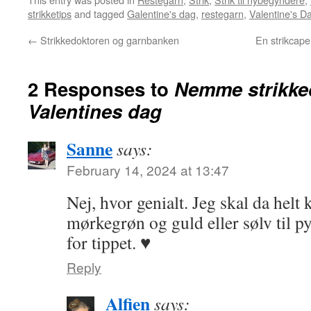
strikketips
and tagged
Galentine's dag
,
restegarn
,
Valentine's D
←
Strikkedoktoren og garnbanken
En strikcape 
2 Responses to
Nemme strikkede
Valentines dag
Sanne
says:
February 14, 2024 at 13:47
Nej, hvor genialt. Jeg skal da helt 
mørkegrøn og guld eller sølv til p
for tippet. ♥
Reply
Alfien
says: