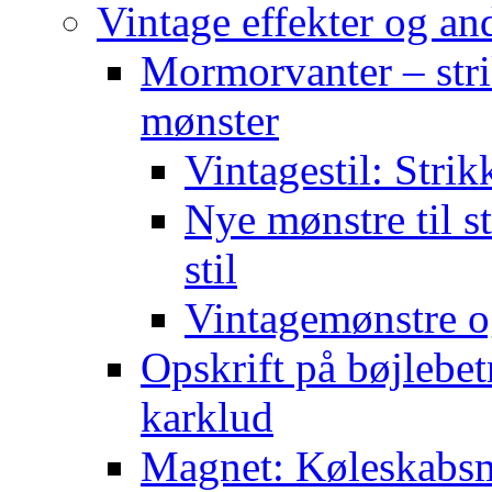
Vintage effekter og an
Mormorvanter – stri
mønster
Vintagestil: Strik
Nye mønstre til s
stil
Vintagemønstre o
Opskrift på bøjlebet
karklud
Magnet: Køleskabsma