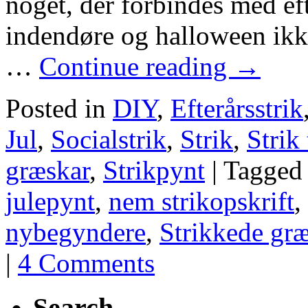
noget, der forbindes med ef
indendøre og halloween ikk
…
Continue reading
→
Posted in
DIY
,
Efterårsstrik
Jul
,
Socialstrik
,
Strik
,
Strik
græskar
,
Strikpynt
|
Tagged
julepynt
,
nem strikopskrift
,
nybegyndere
,
Strikkede gr
|
4 Comments
Search