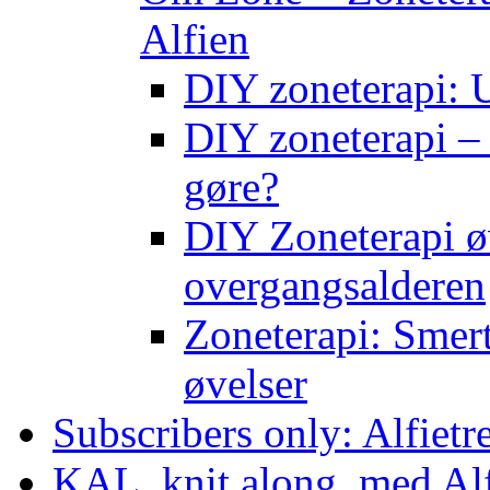
Alfien
DIY zoneterapi: U
DIY zoneterapi – 
gøre?
DIY Zoneterapi øv
overgangsalderen
Zoneterapi: Smert
øvelser
Subscribers only: Alfietr
KAL, knit along, med Al