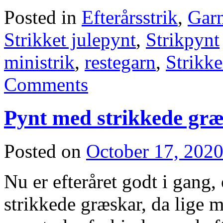
Posted in
Efterårsstrik
,
Garn
Strikket julepynt
,
Strikpynt
ministrik
,
restegarn
,
Strikke
Comments
Pynt med strikkede græ
Posted on
October 17, 202
Nu er efteråret godt i gang
strikkede græskar, da lige 