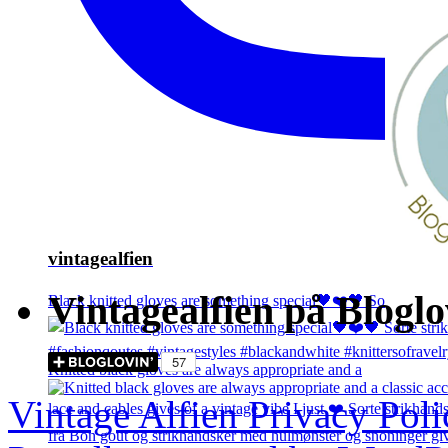
vintagealfien
Vintagealfien på Bloglo
Black knitted gloves are something special🖤❤️🖤 So
Knitted black gloves are always appropriate and a
Vintage Alfien
Privacy Poli