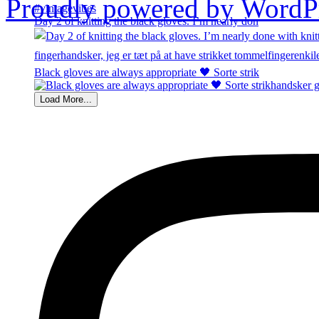
Proudly powered by WordPr
Day 2 of knitting the black gloves. I’m nearly don
Black gloves are always appropriate 🖤 Sorte strik
Load More...