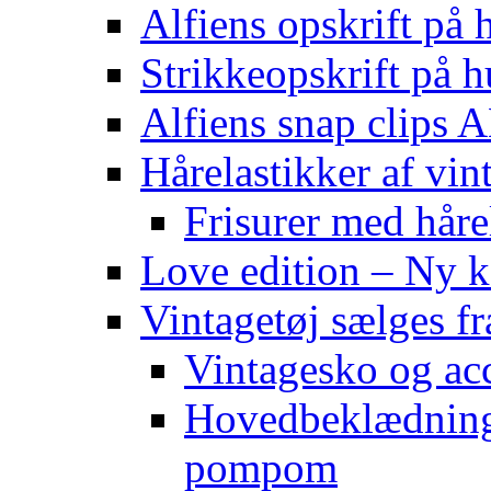
Alfiens opskrift på h
Strikkeopskrift på h
Alfiens snap clips
Hårelastikker af vin
Frisurer med håre
Love edition – Ny ko
Vintagetøj sælges f
Vintagesko og acc
Hovedbeklædning 
pompom