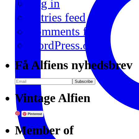
Log in
Entries feed
Comments feed
WordPress.org
Få Alfiens nyhedsbrev
Vintage Alfien
Pinterest
Member of