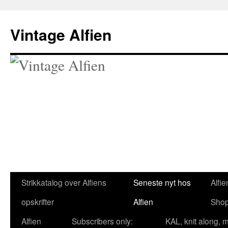
Skip
to
Vintage Alfien
content
Strikkatalog over Alfiens
Seneste nyt hos
Alfie
opskrifter
Alfien
Sho
Alfien
Subscribers only:
KAL, knit along, 