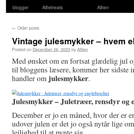
blogger
Alfietreats
Alfien
←
Older posts
Vintage julesmykker – hvem e
Posted on
December 26, 2023
by
Alfien
Med ønsket om en fortsat glædelig jul og
til bloggens læsere, kommer her sidste 
julesmykker
handler om
.
Julesmykker – Juletræer, rensdyr og 
December er jo en måned, hvor der er en
udover julen er det jo også nytår lige om 
lejlighed til at pynte sig.